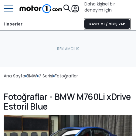
Daha kişisel bir
deneyim için
Haberler
KAYIT OL / GİRİŞ YAP
Ana Sayfa
BMW
7 Serisi
Fotoğraflar
Fotoğraflar - BMW M760Li xDrive
Estoril Blue