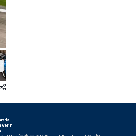
ızda
 Verin
m