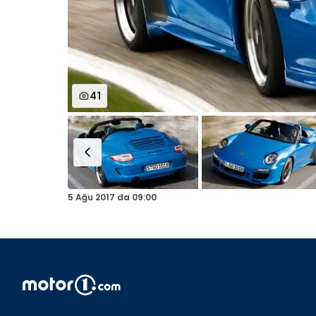
41
5 Ağu 2017
da
09:00