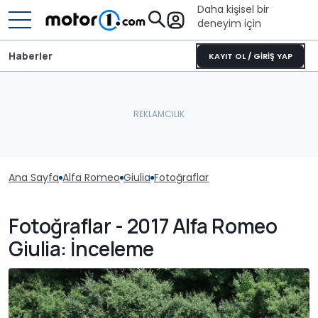
Daha kişisel bir
deneyim için
Haberler
KAYIT OL / GİRİŞ YAP
Ana Sayfa
Alfa Romeo
Giulia
Fotoğraflar
Fotoğraflar - 2017 Alfa Romeo
Giulia: İnceleme