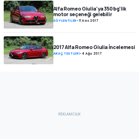
Alfa Romeo Giulia'ya 350 bg'lik
motor seçeneği gelebilir
SÖYLENTİLER
-
11 Kas 2017
2017 Alfa Romeo Giulia İncelemesi
ARAÇ TESTLERİ
-
4 Ağu 2017