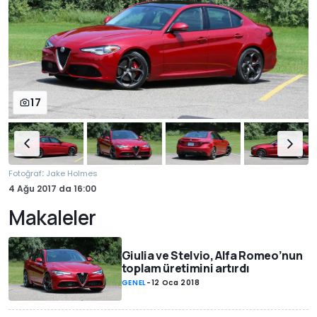
17
:
Fotoğraf
Jake Holmes
4 Ağu 2017
da
16:00
Makaleler
Giulia ve Stelvio, Alfa Romeo’nun
toplam üretimini artırdı
GENEL
-
12 Oca 2018