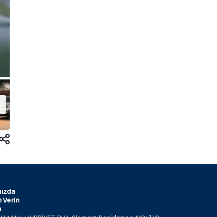
ızda
 Verin
m