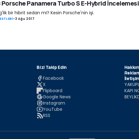
 Porsche Panamera Turbo S E-Hybrid İncelemesi
'lik bir hibrit sedan mi? Kesin Porsche'nin işi.
ESTLERİ
-
3 Ağu 2017
Bizi Takip Edin
Hakkım
Reklam
Facebook
İletişi
X
YAKUPL
Flipboard
KAPI N
Google News
BEYLİK
Instagram
YouTube
RSS