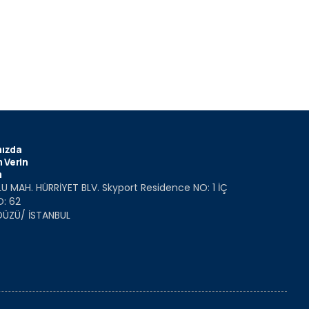
ızda
 Verin
m
U MAH. HÜRRİYET BLV. Skyport Residence NO: 1 İÇ
O: 62
DÜZÜ/ İSTANBUL