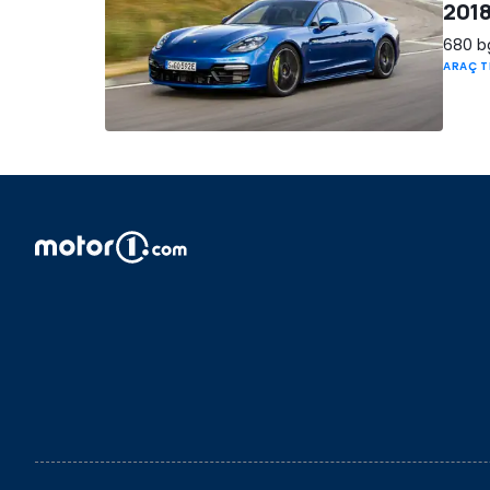
2018
680 bg
ARAÇ T