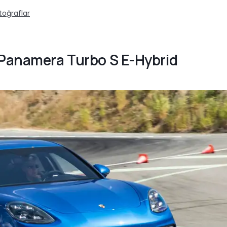
toğraflar
 Panamera Turbo S E-Hybrid