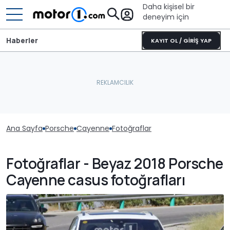
Daha kişisel bir
deneyim için
Haberler
KAYIT OL / GİRİŞ YAP
Ana Sayfa
Porsche
Cayenne
Fotoğraflar
Fotoğraflar - Beyaz 2018 Porsche
Cayenne casus fotoğrafları