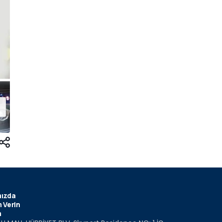
ızda
 Verin
m