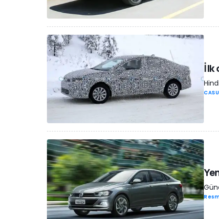
İlk
Hind
CASU
Yen
Güne
Resm