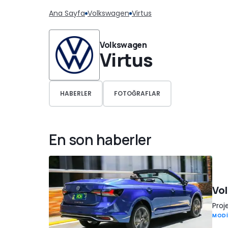
Ana Sayfa
Volkswagen
Virtus
Volkswagen
Virtus
HABERLER
FOTOĞRAFLAR
En son haberler
Vol
Proj
MODİ