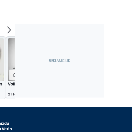
3
us
Volkswagen Virtus - Polo Sedan 2018
21 Haz 2017
ızda
 Verin