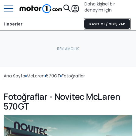
Daha kişisel bir
deneyim için
Haberler
KAYIT OL / GİRİŞ YAP
Ana Sayfa
McLaren
570GT
Fotoğraflar
Fotoğraflar - Novitec McLaren
570GT