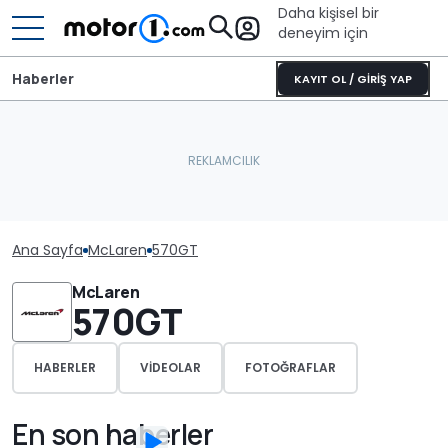
Daha kişisel bir
deneyim için
Haberler
KAYIT OL / GİRİŞ YAP
Ana Sayfa
McLaren
570GT
McLaren
570GT
HABERLER
VIDEOLAR
FOTOĞRAFLAR
En son haberler