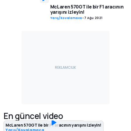
McLaren 570GT ile bir F1 aracının
yarışını izleyin!
Yarış/Kovalamaca
-
7 Ağu 2021
En güncel video
05:35
McLaren 570GT ile bir F1 aracının yarışını izleyin!
Yarış/Kovalamaca