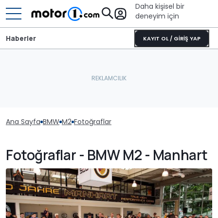
Daha kişisel bir
deneyim için
Haberler
KAYIT OL / GİRİŞ YAP
Ana Sayfa
BMW
M2
Fotoğraflar
Fotoğraflar - BMW M2 - Manhart