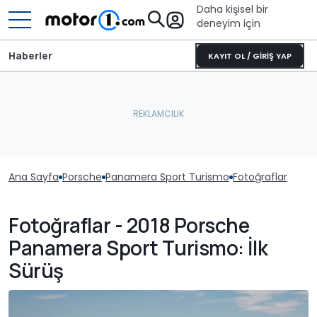
Daha kişisel bir
deneyim için
Haberler
KAYIT OL / GİRİŞ YAP
Ana Sayfa
Porsche
Panamera Sport Turismo
Fotoğraflar
Fotoğraflar - 2018 Porsche
Panamera Sport Turismo: İlk
Sürüş