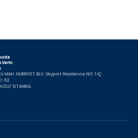
ızda
 Verin
m
U MAH. HÜRRİYET BLV. Skyport Residence NO: 1 İÇ
O: 62
DÜZÜ/ İSTANBUL