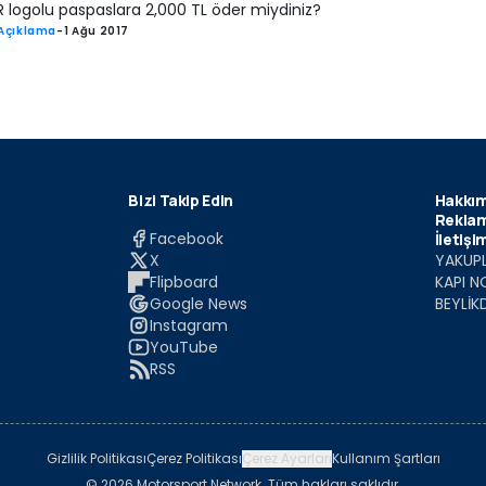
 logolu paspaslara 2,000 TL öder miydiniz?
Açıklama
-
1 Ağu 2017
Bizi Takip Edin
Hakkım
Reklam
Facebook
İletişi
X
YAKUPL
Flipboard
KAPI N
Google News
BEYLİK
Instagram
YouTube
RSS
Gizlilik Politikası
Çerez Politikası
Çerez Ayarları
Kullanım Şartları
© 2026 Motorsport Network. Tüm hakları saklıdır.