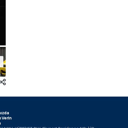
ızda
 Verin
m