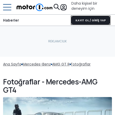
Daha kişisel bir
deneyim için
Haberler
KAYIT OL / GİRİŞ YAP
Ana Sayfa
Mercedes-Benz
AMG GT R
Fotoğraflar
Fotoğraflar - Mercedes-AMG
GT4