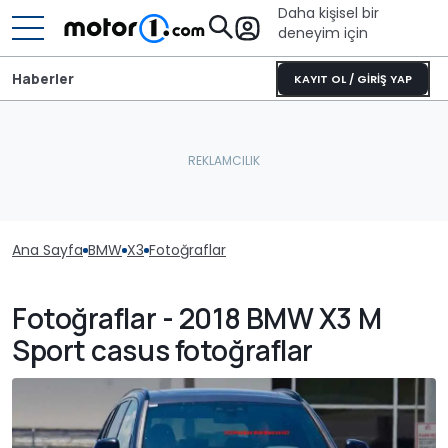
Daha kişisel bir
deneyim için
Haberler
KAYIT OL / GİRİŞ YAP
Ana Sayfa
BMW
X3
Fotoğraflar
Fotoğraflar - 2018 BMW X3 M
Sport casus fotoğraflar