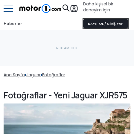
Daha kişisel bir
deneyim için
Haberler
KAYIT OL / GİRİŞ YAP
Ana Sayfa
Jaguar
Fotoğraflar
Fotoğraflar - Yeni Jaguar XJR575