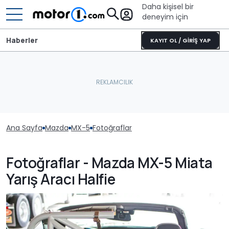
Daha kişisel bir
deneyim için
Haberler
KAYIT OL / GİRİŞ YAP
Ana Sayfa
Mazda
MX-5
Fotoğraflar
Fotoğraflar - Mazda MX-5 Miata
Yarış Aracı Halfie