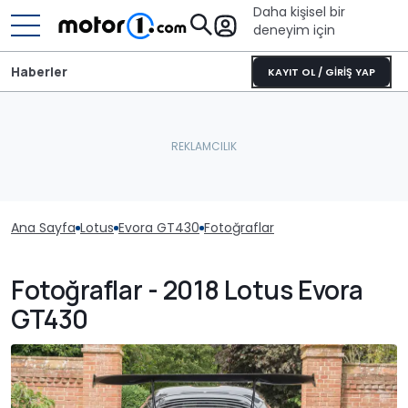
Daha kişisel bir
deneyim için
Haberler
KAYIT OL / GİRİŞ YAP
Ana Sayfa
Lotus
Evora GT430
Fotoğraflar
Fotoğraflar - 2018 Lotus Evora
GT430