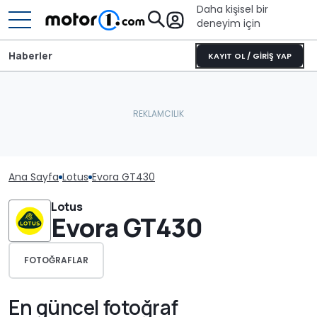
Daha kişisel bir
deneyim için
Haberler
KAYIT OL / GİRİŞ YAP
Ana Sayfa
Lotus
Evora GT430
Lotus
Evora GT430
FOTOĞRAFLAR
En güncel fotoğraf