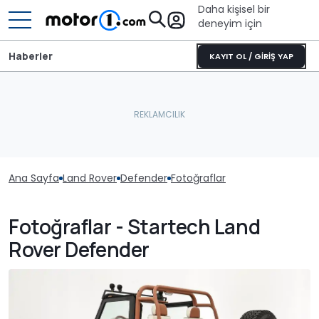
Daha kişisel bir
deneyim için
Haberler
KAYIT OL / GİRİŞ YAP
Ana Sayfa
Land Rover
Defender
Fotoğraflar
Fotoğraflar - Startech Land
Rover Defender