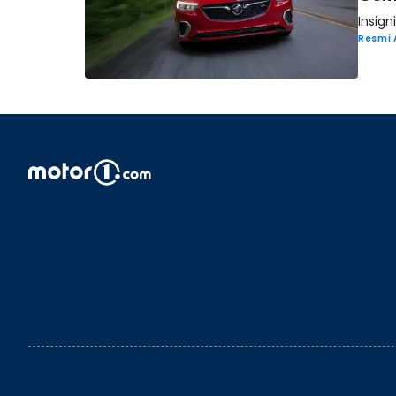
Insig
Resmi 