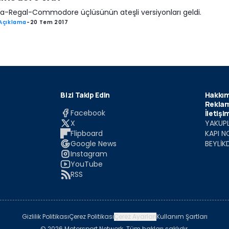
nia-Regal-Commodore üçlüsünün ateşli versiyonları geldi.
Açıklama
-
20 Tem 2017
Bizi Takip Edin
Hakkım
Reklam
Facebook
İletişi
X
YAKUPL
Flipboard
KAPI N
Google News
BEYLİK
Instagram
YouTube
RSS
Gizlilik Politikası
Çerez Politikası
Çerez Ayarları
Kullanım Şartları
© 2026 Motorsport Network. Tüm hakları saklıdır.