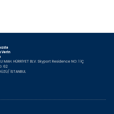
ızda
 Verin
m
U MAH. HÜRRİYET BLV. Skyport Residence NO: 1 İÇ
O: 62
DÜZÜ/ İSTANBUL