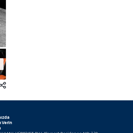
ızda
 Verin
m