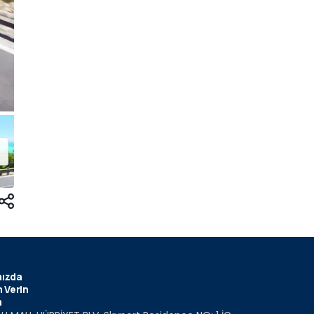
ızda
 Verin
m