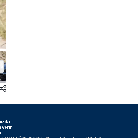
ızda
 Verin
m