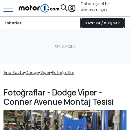
Daha kişisel bir
deneyim için
Haberler
KAYIT OL / GİRİŞ YAP
Ana Sayfa
Dodge
Viper
Fotoğraflar
Fotoğraflar - Dodge Viper -
Conner Avenue Montaj Tesisi