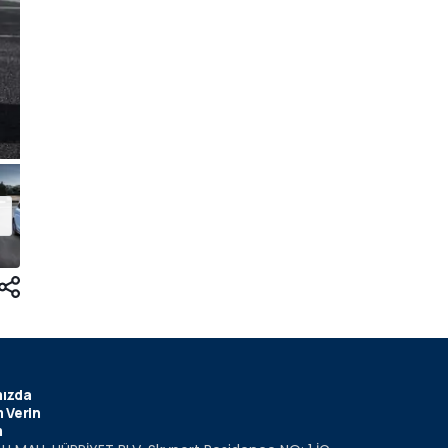
ızda
 Verin
m