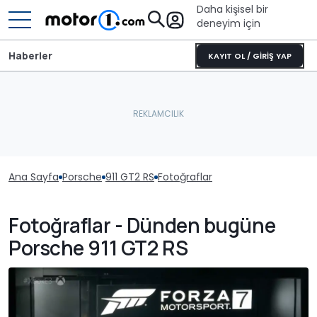
Daha kişisel bir
deneyim için
Haberler
KAYIT OL / GİRİŞ YAP
Ana Sayfa
Porsche
911 GT2 RS
Fotoğraflar
Fotoğraflar - Dünden bugüne
Porsche 911 GT2 RS