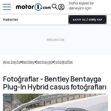
Daha kişisel bir
deneyim için
Haberler
KAYIT OL / GİRİŞ YAP
Ana Sayfa
Bentley
Bentayga
Fotoğraflar
Fotoğraflar - Bentley Bentayga
Plug-In Hybrid casus fotoğrafları