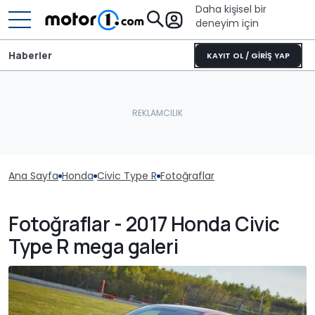
Daha kişisel bir
deneyim için
Haberler
KAYIT OL / GİRİŞ YAP
Ana Sayfa
Honda
Civic Type R
Fotoğraflar
Fotoğraflar - 2017 Honda Civic
Type R mega galeri