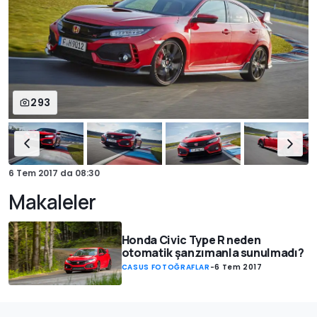
293
6 Tem 2017
da
08:30
Makaleler
Honda Civic Type R neden
otomatik şanzımanla sunulmadı?
CASUS FOTOĞRAFLAR
-
6 Tem 2017