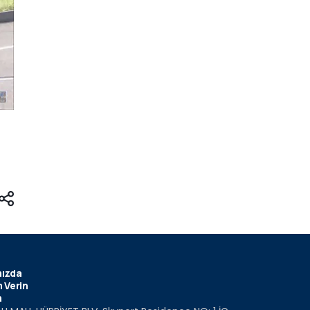
ızda
 Verin
m