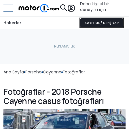
Daha kişisel bir
deneyim için
Haberler
KAYIT OL / GİRİŞ YAP
Ana Sayfa
Porsche
Cayenne
Fotoğraflar
Fotoğraflar - 2018 Porsche
Cayenne casus fotoğrafları