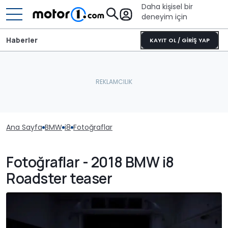
Daha kişisel bir
deneyim için
Haberler
KAYIT OL / GİRİŞ YAP
Ana Sayfa
BMW
i8
Fotoğraflar
Fotoğraflar - 2018 BMW i8
Roadster teaser