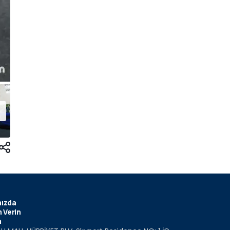
ızda
 Verin
m