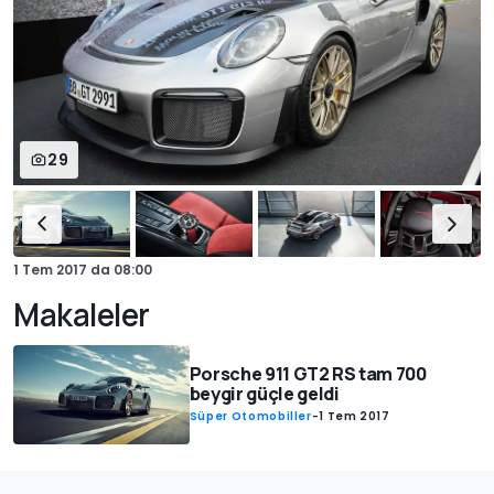
29
1 Tem 2017
da
08:00
Makaleler
Porsche 911 GT2 RS tam 700
beygir güçle geldi
Süper Otomobiller
-
1 Tem 2017