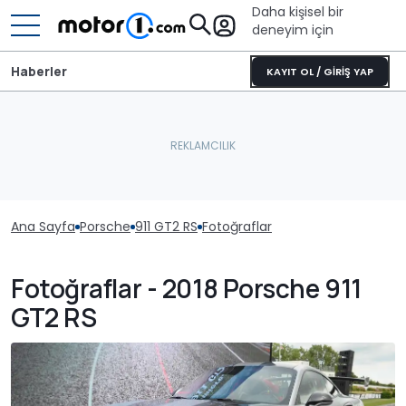
Daha kişisel bir
deneyim için
Haberler
KAYIT OL / GİRİŞ YAP
Ana Sayfa
Porsche
911 GT2 RS
Fotoğraflar
Fotoğraflar - 2018 Porsche 911
GT2 RS