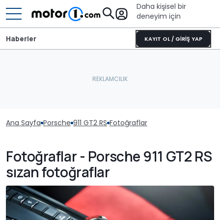
Daha kişisel bir
deneyim için
Haberler
KAYIT OL / GİRİŞ YAP
Ana Sayfa
Porsche
911 GT2 RS
Fotoğraflar
Fotoğraflar - Porsche 911 GT2 RS
sızan fotoğraflar