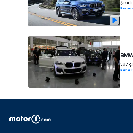
Şimdi
Resmi 
BMW 
SUV çı
RÖPOR