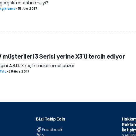
 gerçekten daha mı iyi?
Açıklama
-
15 Ara 2017
müşterileri 3 Serisi yerine X3'ü tercih ediyor
lgını A.B.D. X7 için mükemmel pazar.
TAJ
-
28 Haz 2017
Bizi Takip Edin
Hakkım
Reklam
Facebook
İletişi
X
YAKUPL