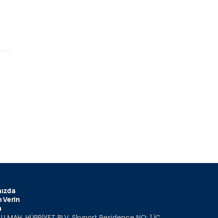
ızda
 Verin
m
U MAH. HÜRRİYET BLV. Skyport Residence NO: 1 İÇ