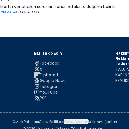
Martin yöneticileri sorunun kendi hataları olduğunu belirtti.
AĞIRMALAR
-
22 Haz 2017
Bizi Takip Edin
Hakkım
Reklam
Facebook
İletişi
X
YAKUPL
Flipboard
KAPI N
Google News
BEYLİK
Instagram
YouTube
RSS
Gizlilik Politikası
Çerez Politikası
Çerez Ayarları
Kullanım Şartları
© 2026 Motorsport Network. Tüm hakları saklıdır.