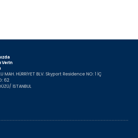
ızda
 Verin
m
U MAH. HÜRRİYET BLV. Skyport Residence NO: 1 İÇ
O: 62
DÜZÜ/ İSTANBUL