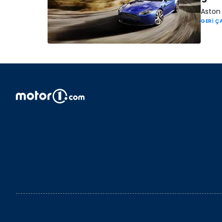
Aston 
GERİ Ç