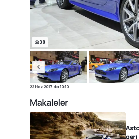
38
22 Haz 2017
da
10:10
Makaleler
Asto
geri