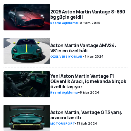
2025 Aston Martin Vantage S: 680
bg güçle geldi!
Resmi Açıklama
-
9 Tem 2025
Aston Martin Vantage AMV24:
V8'in en özel hâli
ÖZEL VERSİYONLAR
-
7 Kas 2024
Yeni Aston Martin Vantage F1
Güvenlik Aracı, iç mekanda birçok
özellik taşıyor
Resmi Açıklama
-
5 Mar 2024
Aston Martin, Vantage GT3 yarış
aracını tanıttı
MOTORSPORT
-
13 Şub 2024