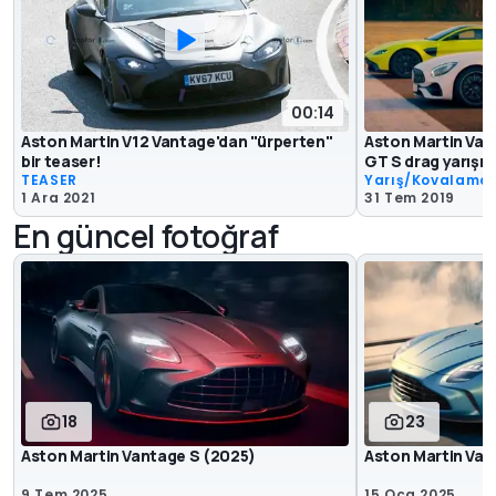
00:14
Aston Martin V12 Vantage'dan "ürperten"
Aston Martin Va
bir teaser!
GT S drag yarışı
TEASER
Yarış/Kovalama
1 Ara 2021
31 Tem 2019
En güncel fotoğraf
18
23
Aston Martin Vantage S (2025)
Aston Martin Van
9 Tem 2025
15 Oca 2025