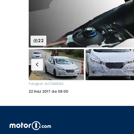
22
:
Fotoğraf
AUTOMEDIA
22 Haz 2017
da
09:00