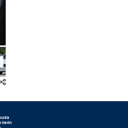
ızda
 Verin
m