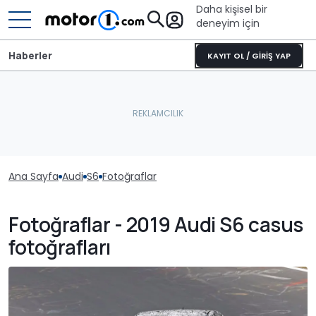
Daha kişisel bir
deneyim için
Haberler
KAYIT OL / GİRİŞ YAP
Ana Sayfa
Audi
S6
Fotoğraflar
Fotoğraflar - 2019 Audi S6 casus
fotoğrafları