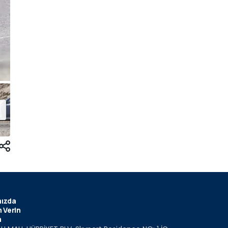
ızda
 Verin
m