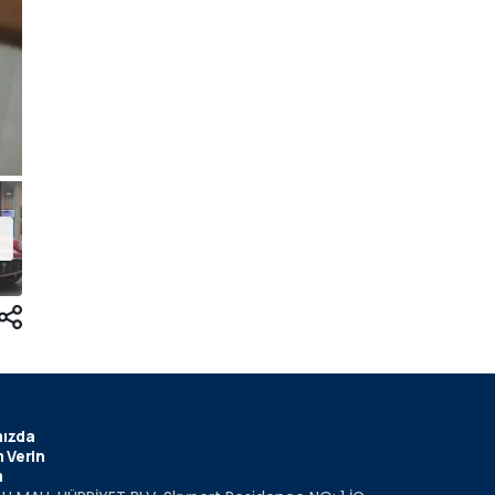
ızda
 Verin
m