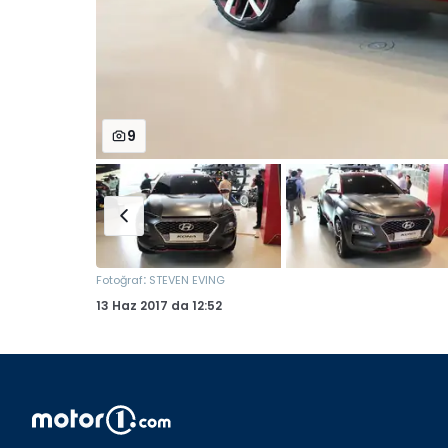
9
:
Fotoğraf
STEVEN EVING
13 Haz 2017
da
12:52