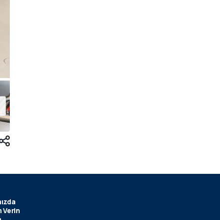
ızda
 Verin
m