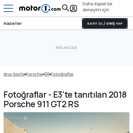
Daha kişisel bir
deneyim için
Haberler
KAYIT OL / GİRİŞ YAP
Ana Sayfa
Porsche
911
Fotoğraflar
Fotoğraflar - E3'te tanıtılan 2018
Porsche 911 GT2 RS