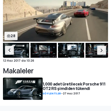
28
12 Haz 2017
da
10:26
Makaleler
1,000 adet üretilecek Porsche 911
GT2 RS şimdiden tükendi
SÖYLENTİLER
-
27 Haz 2017