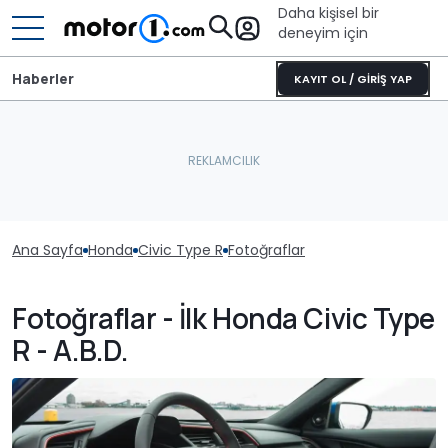
Daha kişisel bir
deneyim için
Haberler
KAYIT OL / GİRİŞ YAP
Ana Sayfa
Honda
Civic Type R
Fotoğraflar
Fotoğraflar - İlk Honda Civic Type
R - A.B.D.