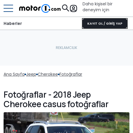
Daha kişisel bir
deneyim için
Haberler
KAYIT OL / GİRİŞ YAP
Ana Sayfa
Jeep
Cherokee
Fotoğraflar
Fotoğraflar - 2018 Jeep
Cherokee casus fotoğraflar