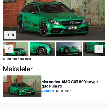
18
6 Haz 2017
da
18:11
Makaleler
Mercedes-AMG C63 800 beygir
güce ulaştı
MODİFİYE
-
6 Haz 2017