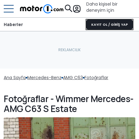
Daha kişisel bir
deneyim için
Haberler
KAYIT OL / GİRİŞ YAP
Ana Sayfa
Mercedes-Benz
AMG C63
Fotoğraflar
Fotoğraflar - Wimmer Mercedes-
AMG C63 S Estate