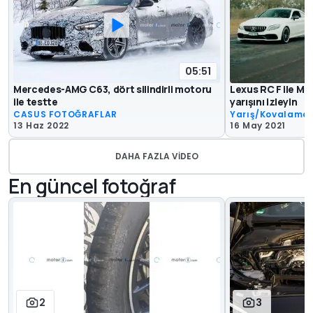
05:51
Mercedes-AMG C63, dört silindirli motoru
Lexus RC F ile M
ile testte
yarışını izleyin
CASUS FOTOĞRAFLAR
Yarış/Kovalama
13 Haz 2022
16 May 2021
DAHA FAZLA VIDEO
En güncel fotoğraf
2
3