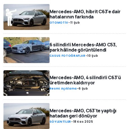
Mercedes-AMG, hibrit C63'e dair
hatalarının farkında
OTOMOTİV
-
11 Şub
6 silindirli Mercedes-AMG C53,
park hâlinde görüntülendi
CASUS FOTOĞRAFLAR
-
10 Şub
Mercedes-AMG, 4 silindirli C63’ü
üretimden kaldırıyor
Resmi Açıklama
-
6 Şub
Mercedes-AMG, C63'te yaptığı
hatadan geri dönüyor
SÖYLENTİLER
-
18 Kas 2025