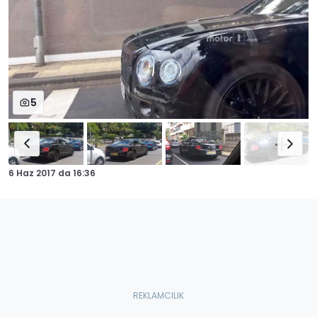
5
6 Haz 2017
da
16:36