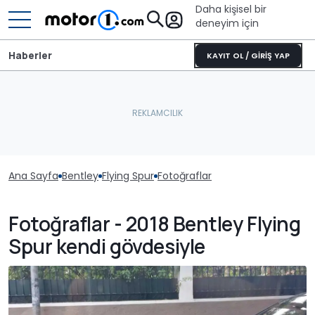
Daha kişisel bir
deneyim için
Haberler
KAYIT OL / GİRİŞ YAP
Ana Sayfa
Bentley
Flying Spur
Fotoğraflar
Fotoğraflar - 2018 Bentley Flying
Spur kendi gövdesiyle